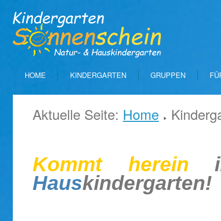
HOME
KINDERGARTEN
GRUPPEN
FÜ
Aktuelle Seite:
Home
Kinderg
Kommt herein
i
Haus
kindergarten!