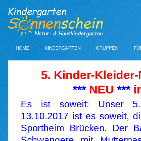
HOME
KINDERGARTEN
GRUPPEN
FÜ
5. Kinder-Kleider
***
NEU
***
i
Es ist soweit: Unser 5.
13.10.2017 ist es soweit, 
Sportheim Brücken. Der 
Schwangere mit Mutterpas