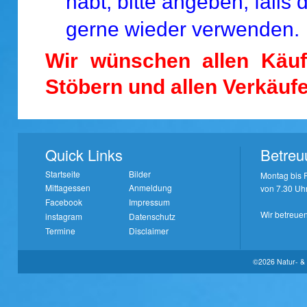
habt, bitte angeben, falls 
gerne wieder verwenden.
Wir wünschen allen Käu
Stöbern und allen Verkäufer
Quick Links
Betreu
Startseite
Bilder
Montag bis F
Mittagessen
Anmeldung
von 7.30 Uhr
Facebook
Impressum
Wir betreuen
instagram
Datenschutz
Termine
Disclaimer
©2026 Natur- & 