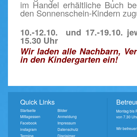
im Handel erhältliche Buch be
den Sonnenschein-Kindern zug
10.-12.10. und 17.-19.10. j
15.30 Uhr
Wir laden alle Nachbarn, V
in den Kindergarten ein!
Quick Links
Betreu
Startseite
Bilder
Montag bis F
Mittagessen
Anmeldung
von 7.30 Uhr
Facebook
Impressum
Wir betreuen
instagram
Datenschutz
Termine
Disclaimer